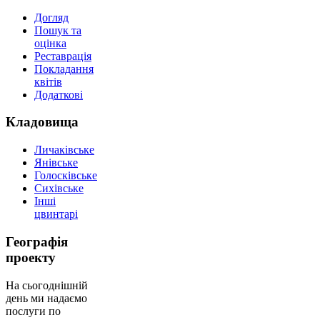
Догляд
Пошук та
оцінка
Реставрація
Покладання
квітів
Додаткові
Кладовища
Личаківське
Янівське
Голосківське
Сихівське
Інші
цвинтарі
Географія
проекту
На сьогоднішній
день ми надаємо
послуги по