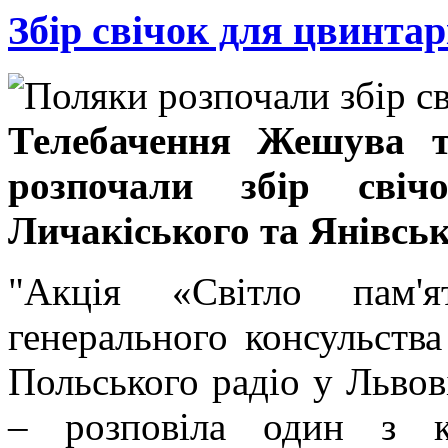
Збір свічок для цвинтар
Телебачення Жешува та
розпочали збір сві
Личакіського та Янівськ
"Акція «Світло пам'
генерального консульств
Польського радіо у Львов
– розповіла один з ко