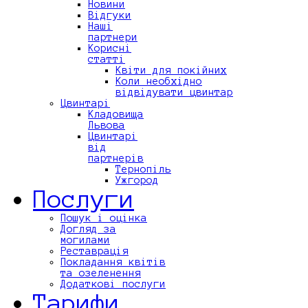
Новини
Відгуки
Наші
партнери
Корисні
статті
Квіти для покійних
Коли необхідно
відвідувати цвинтар
Цвинтарі
Кладовища
Львова
Цвинтарі
від
партнерів
Тернопіль
Ужгород
Послуги
Пошук і оцінка
Догляд за
могилами
Реставрація
Покладання квітів
та озеленення
Додаткові послуги
Тарифи