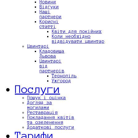
Новини
Відгуки
Наші
партнери
Корисні
статті
Квіти для покійних
Коли необхідно
відвідувати цвинтар
Цвинтарі
Кладовища
Львова
Цвинтарі
від
партнерів
Тернопіль
Ужгород
Послуги
Пошук і оцінка
Догляд за
могилами
Реставрація
Покладання квітів
та озеленення
Додаткові послуги
Тарифи