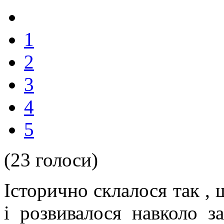
1
2
3
4
5
(23 голоси)
Історично склалося так ,
і розвивалося навколо з