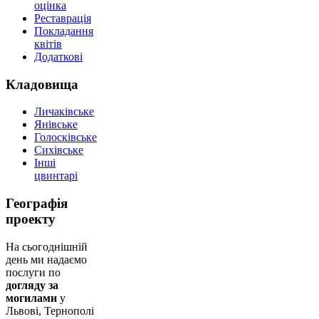
оцінка
Реставрація
Покладання
квітів
Додаткові
Кладовища
Личаківське
Янівське
Голосківське
Сихівське
Інші
цвинтарі
Географія
проекту
На сьогоднішній
день ми надаємо
послуги по
догляду за
могилами
у
Львові, Тернополі