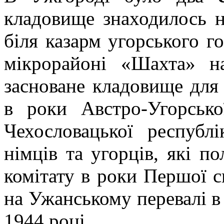
кладовище знаходилось н
біля казарм угорського г
мікрорайоні «Шахта» н
засноване кладовище для
в роки Австро-Угорсько
Чехословацької республ
німців та угорців, які п
комітату в роки Першої св
на Ужанському перевалі в 
1944 році.