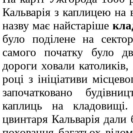
Кальварія з каплицею на 
назву має найстаріше
кла
було поділене на секто
самого початку було дв
дороги ховали католиків, 
році з ініціативи місцев
започатковано будівни
каплиць на кладовищі.
цвинтаря Кальварія дали 
поховання багатьох відом