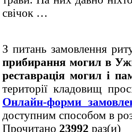
свічок …
З питань замовлення риту
прибирання могил в Уж
реставрація могил і па
території кладовищ про
Онлайн-форми замовле
доступним способом в ро
Прочитано
23992
раз(и)