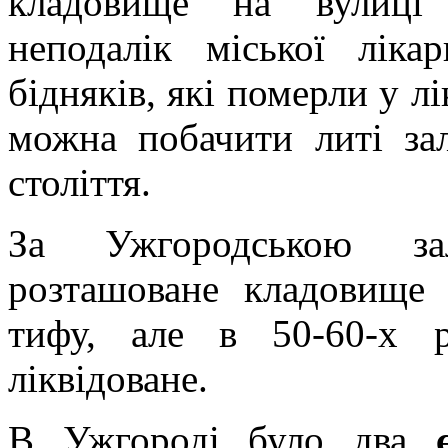
кладовище на вулиці 
неподалік міської ліка
бідняків, які померли у лі
можна побачити литі за
століття.
За Ужгородською за
розташоване кладовище 
тифу, але в 50-60-х 
ліквідоване.
В Ужгороді було два