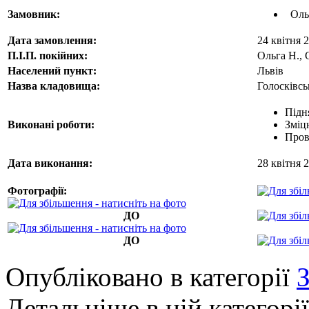
Замовник:
Оль
Дата замовлення:
24 квітня 
П.І.П. покійних:
Ольга Н., 
Населений пункт:
Львів
Назва кладовища:
Голосківс
Підн
Виконані роботи:
Зміц
Пров
Дата виконання:
28 квітня 
Фотографії:
ДО
ДО
Опубліковано в категорії
З
Детальніше в цій категорії