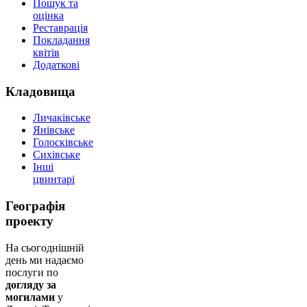
Пошук та
оцінка
Реставрація
Покладання
квітів
Додаткові
Кладовища
Личаківське
Янівське
Голосківське
Сихівське
Інші
цвинтарі
Географія
проекту
На сьогоднішній
день ми надаємо
послуги по
догляду за
могилами
у