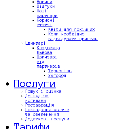
Новини
Відгуки
Наші
партнери
Корисні
статті
Квіти для покійних
Коли необхідно
відвідувати цвинтар
Цвинтарі
Кладовища
Львова
Цвинтарі
від
партнерів
Тернопіль
Ужгород
Послуги
Пошук і оцінка
Догляд за
могилами
Реставрація
Покладання квітів
та озеленення
Додаткові послуги
Тарифи