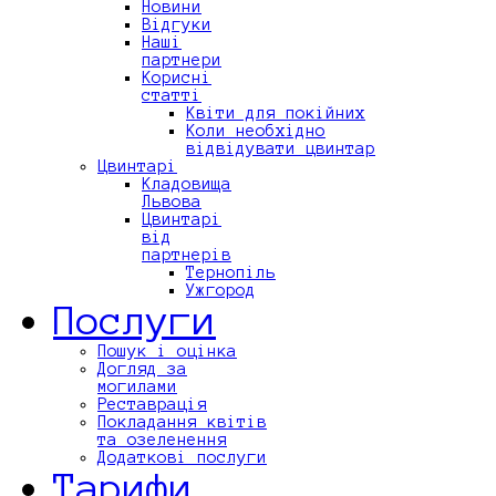
Новини
Відгуки
Наші
партнери
Корисні
статті
Квіти для покійних
Коли необхідно
відвідувати цвинтар
Цвинтарі
Кладовища
Львова
Цвинтарі
від
партнерів
Тернопіль
Ужгород
Послуги
Пошук і оцінка
Догляд за
могилами
Реставрація
Покладання квітів
та озеленення
Додаткові послуги
Тарифи