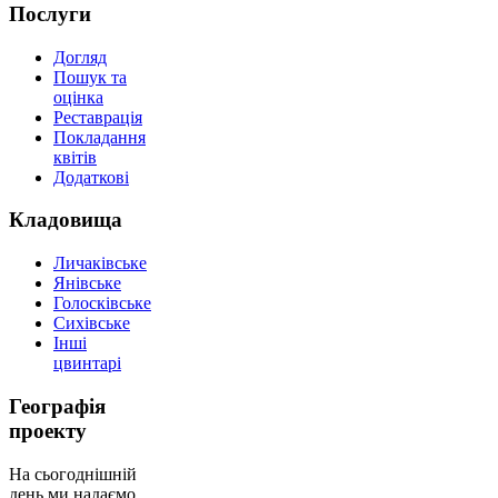
Послуги
Догляд
Пошук та
оцінка
Реставрація
Покладання
квітів
Додаткові
Кладовища
Личаківське
Янівське
Голосківське
Сихівське
Інші
цвинтарі
Географія
проекту
На сьогоднішній
день ми надаємо