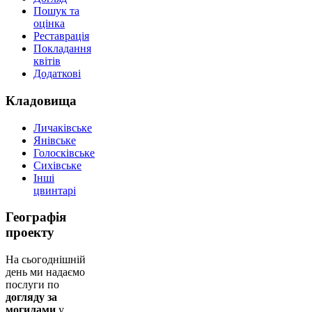
Пошук та
оцінка
Реставрація
Покладання
квітів
Додаткові
Кладовища
Личаківське
Янівське
Голосківське
Сихівське
Інші
цвинтарі
Географія
проекту
На сьогоднішній
день ми надаємо
послуги по
догляду за
могилами
у