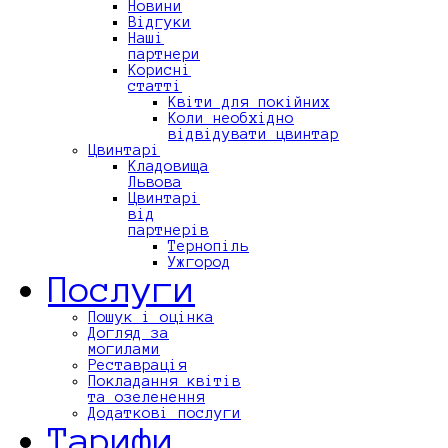
Новини
Відгуки
Наші
партнери
Корисні
статті
Квіти для покійних
Коли необхідно
відвідувати цвинтар
Цвинтарі
Кладовища
Львова
Цвинтарі
від
партнерів
Тернопіль
Ужгород
Послуги
Пошук і оцінка
Догляд за
могилами
Реставрація
Покладання квітів
та озеленення
Додаткові послуги
Тарифи