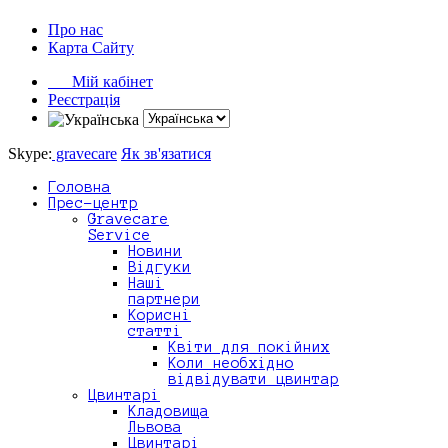
Про нас
Карта Сайту
Мій кабінет
Реєстрація
Skype:
gravecare
Як зв'язатися
Головна
Прес-центр
Gravecare
Service
Новини
Відгуки
Наші
партнери
Корисні
статті
Квіти для покійних
Коли необхідно
відвідувати цвинтар
Цвинтарі
Кладовища
Львова
Цвинтарі