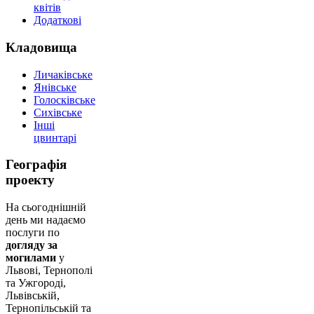
квітів
Додаткові
Кладовища
Личаківське
Янівське
Голосківське
Сихівське
Інші
цвинтарі
Географія
проекту
На сьогоднішній
день ми надаємо
послуги по
догляду за
могилами
у
Львові, Тернополі
та Ужгороді,
Львівській,
Тернопільській та