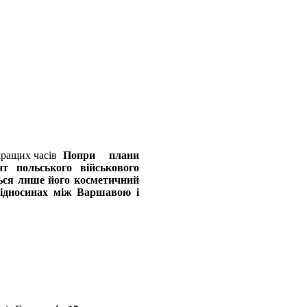
Попри плани
нт польського військового
ться лише його косметичний
відносинах між Варшавою і