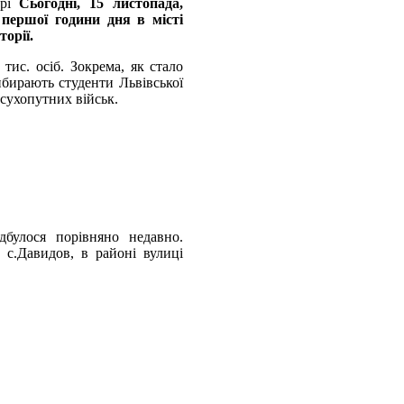
Сьогодні, 15 листопада,
 першої години дня в місті
орії.
тис. осіб. Зокрема, як стало
ибирають студенти Львівської
 сухопутних військ.
дбулося порівняно недавно.
 с.Давидов, в районі вулиці