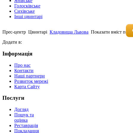
Янівське
Голосківське
Сихівське
Інші цвинтарі
Прес-центр
Цвинтарі
Кладовища Львова
Показати вміст по т
Додати в:
Інформація
Про нас
Контакти
Наші партнери
Розвиток мережі
Карта Сайту
Послуги
Догляд
Пошук та
оцінка
Реставрація
Покладання