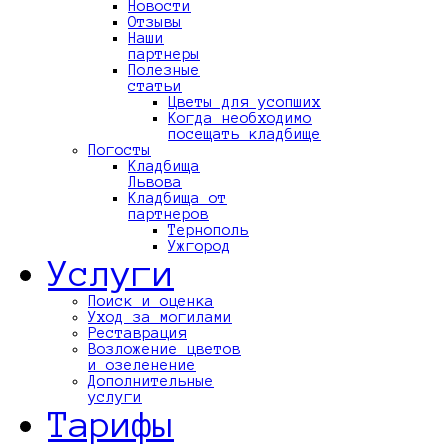
Новости
Отзывы
Наши
партнеры
Полезные
статьи
Цветы для усопших
Когда необходимо
посещать кладбище
Погосты
Кладбища
Львова
Кладбища от
партнеров
Тернополь
Ужгород
Услуги
Поиск и оценка
Уход за могилами
Реставрация
Возложение цветов
и озеленение
Дополнительные
услуги
Тарифы