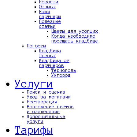
Новости
Отзывы
Наши
партнеры
Полезные
статьи
Цветы для усопших
Когда необходимо
посещать кладбище
Погосты
Кладбища
Львова
Кладбища от
партнеров
Тернополь
Ужгород
Услуги
Поиск и оценка
Уход за могилами
Реставрация
Возложение цветов
и озеленение
Дополнительные
услуги
Тарифы