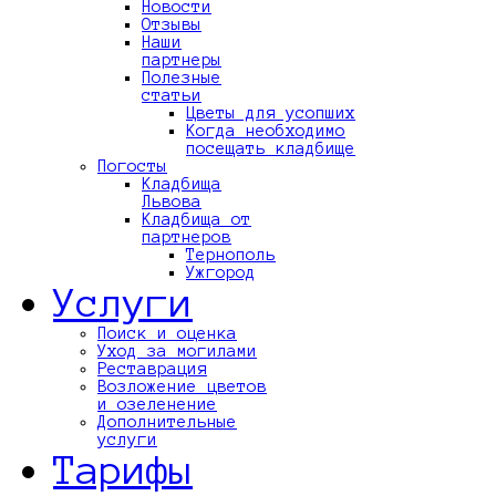
Новости
Отзывы
Наши
партнеры
Полезные
статьи
Цветы для усопших
Когда необходимо
посещать кладбище
Погосты
Кладбища
Львова
Кладбища от
партнеров
Тернополь
Ужгород
Услуги
Поиск и оценка
Уход за могилами
Реставрация
Возложение цветов
и озеленение
Дополнительные
услуги
Тарифы