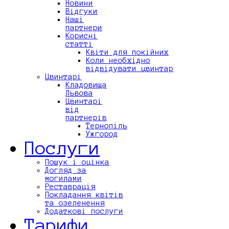
Новини
Відгуки
Наші
партнери
Корисні
статті
Квіти для покійних
Коли необхідно
відвідувати цвинтар
Цвинтарі
Кладовища
Львова
Цвинтарі
від
партнерів
Тернопіль
Ужгород
Послуги
Пошук і оцінка
Догляд за
могилами
Реставрація
Покладання квітів
та озеленення
Додаткові послуги
Тарифи