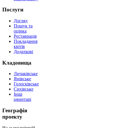
Послуги
Догляд
Пошук та
оцінка
Реставрація
Покладання
квітів
Додаткові
Кладовища
Личаківське
Янівське
Голосківське
Сихівське
Інші
цвинтарі
Географія
проекту
На сьогоднішній