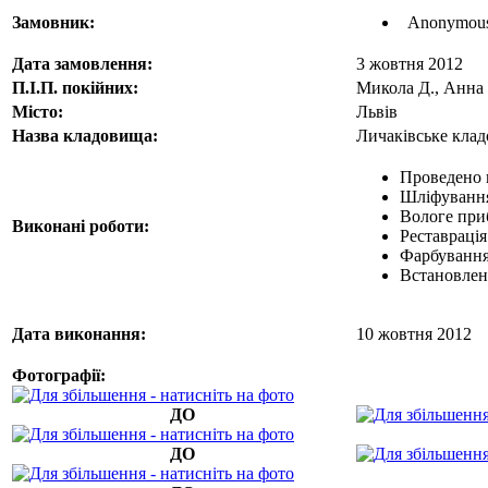
Замовник:
Anonymou
Дата замовлення:
3 жовтня 2012
П.І.П. покійних:
Микола Д., Анна
Місто:
Львів
Назва кладовища:
Личаківське кла
Проведено 
Шліфування
Вологе при
Виконані роботи:
Реставрація
Фарбування
Встановлен
Дата виконання:
10 жовтня 2012
Фотографії:
ДО
ДО