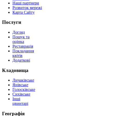
Наші партнери
Розвиток мережі
Карта Сайту
Послуги
Догляд
Пошук та
оцінка
Реставрація
Покладання
квітів
Додаткові
Кладовища
Личаківське
Янівське
Голосківське
Сихівське
Інші
цвинтарі
Географія