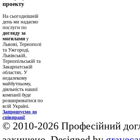
проекту
На сьогоднішній
день ми надаємо
послуги по
догляду за
могилами
у
Львові, Тернополі
та Ужгороді,
Львівській,
Тернопільській та
Закарпатській
областях. У
недалекому
майбутньому,
діяльність нашої
компанії буде
розширюватися по
всій Україні.
Запрошуємо до
співпраці!
© 2010-2026 Професійний догля
захищено. Designed by
graveca