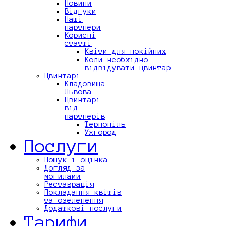
Новини
Відгуки
Наші
партнери
Корисні
статті
Квіти для покійних
Коли необхідно
відвідувати цвинтар
Цвинтарі
Кладовища
Львова
Цвинтарі
від
партнерів
Тернопіль
Ужгород
Послуги
Пошук і оцінка
Догляд за
могилами
Реставрація
Покладання квітів
та озеленення
Додаткові послуги
Тарифи