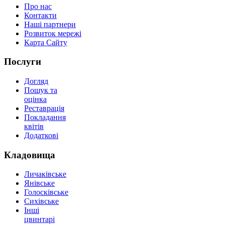
Про нас
Контакти
Наші партнери
Розвиток мережі
Карта Сайту
Послуги
Догляд
Пошук та
оцінка
Реставрація
Покладання
квітів
Додаткові
Кладовища
Личаківське
Янівське
Голосківське
Сихівське
Інші
цвинтарі