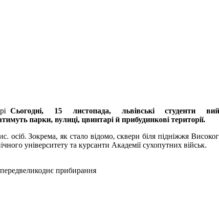
Сьогодні, 15 листопада, львівські студенти в
атимуть парки, вулиці, цвинтарі й прибудинкові території.
ис. осіб. Зокрема, як стало відомо, сквери біля підніжжя Високо
ічного університету та курсанти Академії сухопутних військ.
: передвеликоднє прибирання