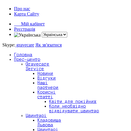
Про нас
Карта Сайту
Мій кабінет
Реєстрація
Skype:
gravecare
Як зв'язатися
Головна
Прес-центр
Gravecare
Service
Новини
Відгуки
Наші
партнери
Корисні
статті
Квіти для покійних
Коли необхідно
відвідувати цвинтар
Цвинтарі
Кладовища
Львова
Цвинтарі