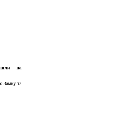
ийшли на
го Замку та