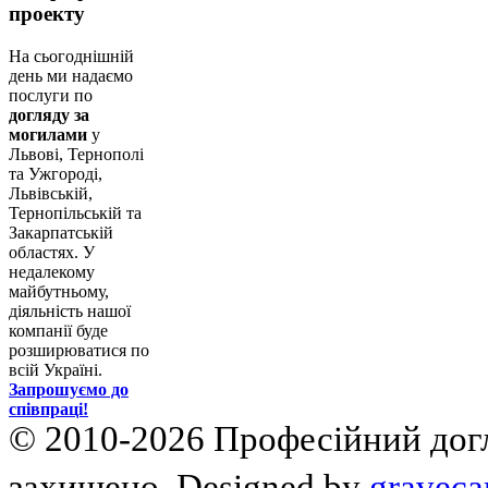
проекту
На сьогоднішній
день ми надаємо
послуги по
догляду за
могилами
у
Львові, Тернополі
та Ужгороді,
Львівській,
Тернопільській та
Закарпатській
областях. У
недалекому
майбутньому,
діяльність нашої
компанії буде
розширюватися по
всій Україні.
Запрошуємо до
співпраці!
© 2010-2026 Професійний догля
захищено. Designed by
graveca