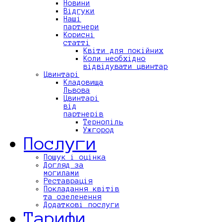
Новини
Відгуки
Наші
партнери
Корисні
статті
Квіти для покійних
Коли необхідно
відвідувати цвинтар
Цвинтарі
Кладовища
Львова
Цвинтарі
від
партнерів
Тернопіль
Ужгород
Послуги
Пошук і оцінка
Догляд за
могилами
Реставрація
Покладання квітів
та озеленення
Додаткові послуги
Тарифи