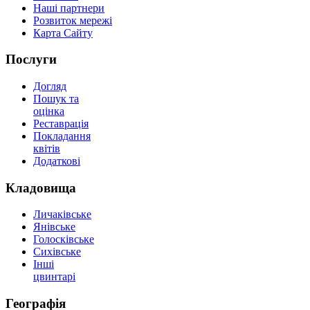
Наші партнери
Розвиток мережі
Карта Сайту
Послуги
Догляд
Пошук та
оцінка
Реставрація
Покладання
квітів
Додаткові
Кладовища
Личаківське
Янівське
Голосківське
Сихівське
Інші
цвинтарі
Географія