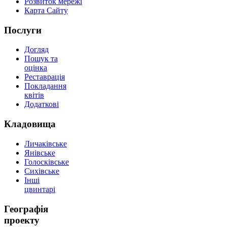
Розвиток мережі
Карта Сайту
Послуги
Догляд
Пошук та
оцінка
Реставрація
Покладання
квітів
Додаткові
Кладовища
Личаківське
Янівське
Голосківське
Сихівське
Інші
цвинтарі
Географія
проекту