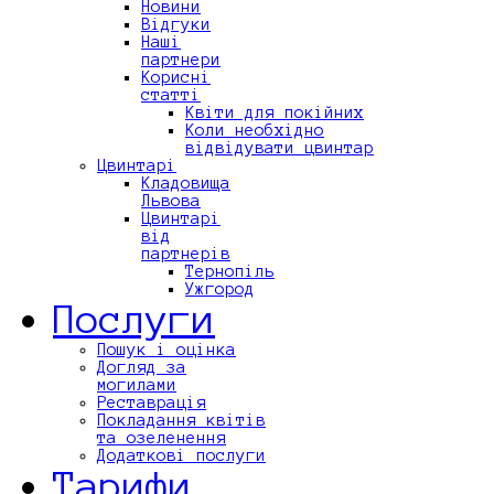
Новини
Відгуки
Наші
партнери
Корисні
статті
Квіти для покійних
Коли необхідно
відвідувати цвинтар
Цвинтарі
Кладовища
Львова
Цвинтарі
від
партнерів
Тернопіль
Ужгород
Послуги
Пошук і оцінка
Догляд за
могилами
Реставрація
Покладання квітів
та озеленення
Додаткові послуги
Тарифи