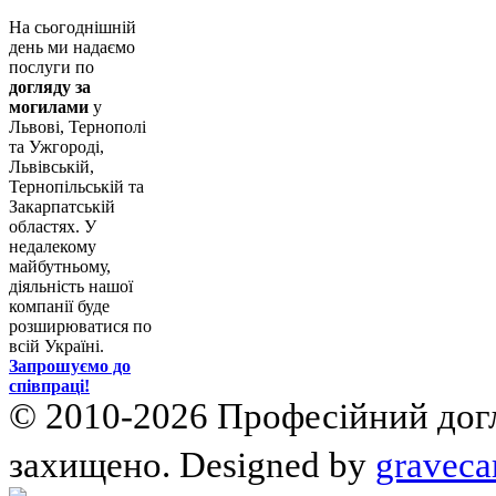
На сьогоднішній
день ми надаємо
послуги по
догляду за
могилами
у
Львові, Тернополі
та Ужгороді,
Львівській,
Тернопільській та
Закарпатській
областях. У
недалекому
майбутньому,
діяльність нашої
компанії буде
розширюватися по
всій Україні.
Запрошуємо до
співпраці!
© 2010-2026 Професійний догля
захищено. Designed by
graveca