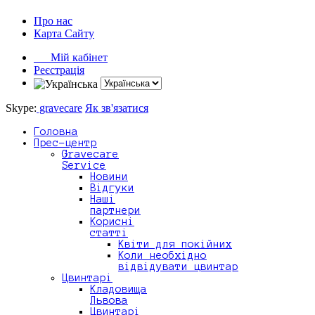
Про нас
Карта Сайту
Мій кабінет
Реєстрація
Skype:
gravecare
Як зв'язатися
Головна
Прес-центр
Gravecare
Service
Новини
Відгуки
Наші
партнери
Корисні
статті
Квіти для покійних
Коли необхідно
відвідувати цвинтар
Цвинтарі
Кладовища
Львова
Цвинтарі