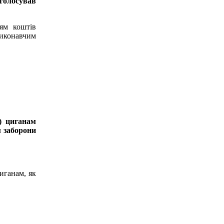
голосував
ям коштів
виконавчим
) циганам
м заборони
иганам, як