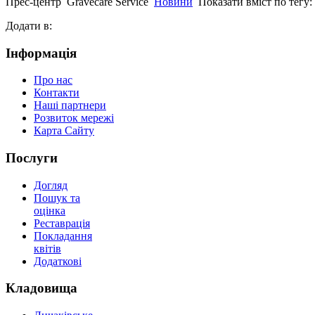
Прес-центр
Gravecare Service
Новини
Показати вміст по тегу:
Додати в:
Інформація
Про нас
Контакти
Наші партнери
Розвиток мережі
Карта Сайту
Послуги
Догляд
Пошук та
оцінка
Реставрація
Покладання
квітів
Додаткові
Кладовища