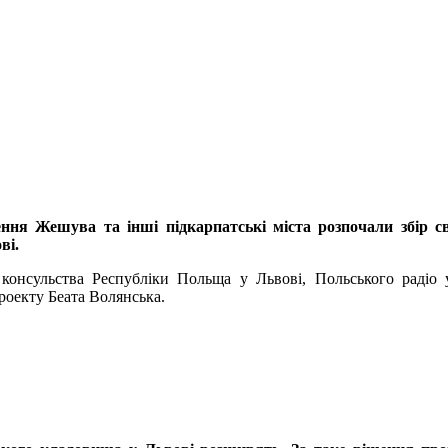
ення Жешува та інші підкарпатські міста розпочали збір с
ві.
 консульства Республіки Польща у Львові, Польського радіо 
роекту Беата Волянська.