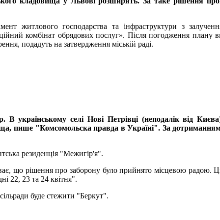
ького кладовища у Львові розширять. За таке рішення про
мент житлового господарства та інфраструктури з залученн
ційний комбінат обрядових послуг». Після погодження плану 
ення, подадуть на затвердження міській раді.
. В українському селі Нові Петрівці (неподалік від Києва
ища, пише "Комсомольска правда в Україні". За дотримання
тська резиденція "Межигір'я".
ває, що рішення про заборону було прийнято місцевою радою. Ц
і 22, 23 та 24 квітня".
сільради буде стежити "Беркут".