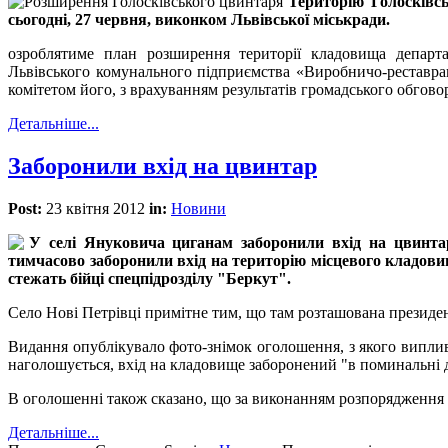
Територію Голосківс
сьогодні, 27 червня, виконком Львівської міськради.
озроблятиме план розширення території кладовища департа
Львівського комунального підприємства «Виробничо-реставра
комітетом його, з врахуванням результатів громадського обговор
Детальніше...
Заборонили вхід на цвинтар
Post:
23 квітня 2012
in:
Новини
У селі Януковича циганам заборонили вхід на цвинтар
тимчасово заборонили вхід на територію місцевого кладов
стежать бійці спецпідрозділу "Беркут".
Село Нові Петрівці примітне тим, що там розташована президен
Видання опублікувало фото-знімок оголошення, з якого випли
наголошується, вхід на кладовище заборонений "в поминальні дн
В оголошенні також сказано, що за виконанням розпорядження 
Детальніше...