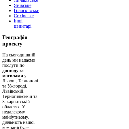
Личаківське
Янівське
Голосківське
Сихівське
Інші
цвинтарі
Географія
проекту
На сьогоднішній
день ми надаємо
послуги по
догляду за
могилами
у
Львові, Тернополі
та Ужгороді,
Львівській,
Тернопільській та
Закарпатській
областях. У
недалекому
майбутньому,
діяльність нашої
компанії буде