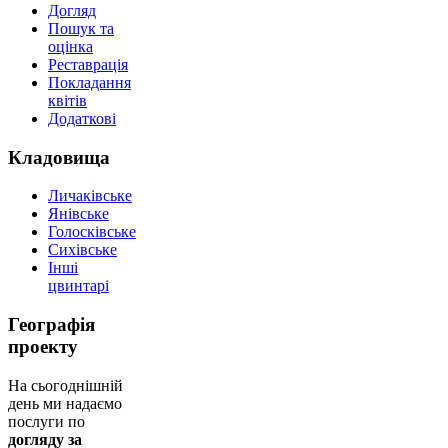
Догляд
Пошук та
оцінка
Реставрація
Покладання
квітів
Додаткові
Кладовища
Личаківське
Янівське
Голосківське
Сихівське
Інші
цвинтарі
Географія
проекту
На сьогоднішній
день ми надаємо
послуги по
догляду за