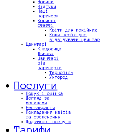
Новини
Відгуки
Наші
партнери
Корисні
статті
Квіти для покійних
Коли необхідно
відвідувати цвинтар
Цвинтарі
Кладовища
Львова
Цвинтарі
від
партнерів
Тернопіль
Ужгород
Послуги
Пошук і оцінка
Догляд за
могилами
Реставрація
Покладання квітів
та озеленення
Додаткові послуги
Тарифи