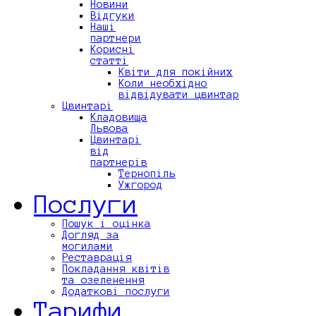
Новини
Відгуки
Наші
партнери
Корисні
статті
Квіти для покійних
Коли необхідно
відвідувати цвинтар
Цвинтарі
Кладовища
Львова
Цвинтарі
від
партнерів
Тернопіль
Ужгород
Послуги
Пошук і оцінка
Догляд за
могилами
Реставрація
Покладання квітів
та озеленення
Додаткові послуги
Тарифи