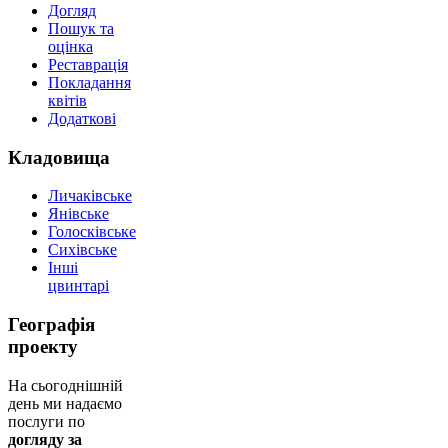
Догляд
Пошук та
оцінка
Реставрація
Покладання
квітів
Додаткові
Кладовища
Личаківське
Янівське
Голосківське
Сихівське
Інші
цвинтарі
Географія
проекту
На сьогоднішній
день ми надаємо
послуги по
догляду за