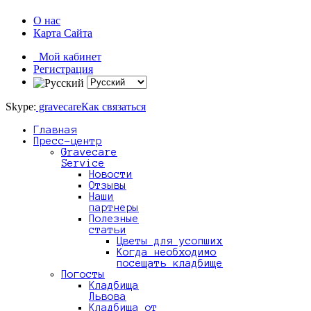
О нас
Карта Сайта
Мой кабинет
Регистрация
Skype:
gravecare
Как связаться
Главная
Пресс-центр
Gravecare
Service
Новости
Отзывы
Наши
партнеры
Полезные
статьи
Цветы для усопших
Когда необходимо
посещать кладбище
Погосты
Кладбища
Львова
Кладбища от