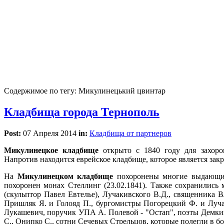
Содержимое по тегу: Микулинецький цвинтар
Кладбища города Тернополь
Post:
07 Апреля 2014
in:
Кладбища от партнеров
Микулинецкое кладбище
открыто с 1840 году для захоро
Напротив находится еврейское кладбище, которое является закр
На
Микулинецком кладбище
похоронены многие выдающие
похоронен монах Стеллинг (23.02.1841). Также сохранилис
(скульптор Павел Евтелье), Лучакивского В.Д., священника
Пришляк Я. и Голояд П., бургомистры Погорецкий Ф. и Луч
Лукашевич, поручик УПА А. Полевой - "Остап", поэты Демкив 
С., Онипко С., сотни Сечевых Стрельцов, которые полегли в бо