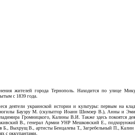
нения жителей города Тернополь. Находится по улице Мику
ытым с 1839 года.
ся деятели украинской истории и культуры: первым на кла
ь могилы Бауэру М. (скульптор Иоанн Шимзер В.), Анны и Эм
 Владимира Громницкого, Калины В.И. Также здесь покоятся д
акивский В., генерал Армии УНР Мешковский Е., подхорунжи
Б., Выхрущ В., артисты Бенцалева Т., Загребельный П., Калин 
ях с оккупантами.