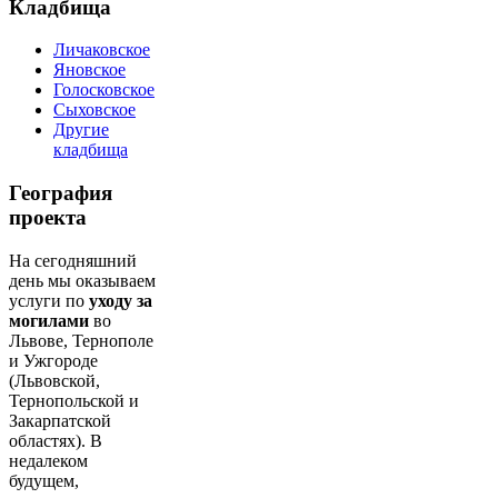
Кладбища
Личаковское
Яновское
Голосковское
Сыховское
Другие
кладбища
География
проекта
На сегодняшний
день мы оказываем
услуги по
уходу за
могилами
во
Львове, Тернополе
и Ужгороде
(Львовской,
Тернопольской и
Закарпатской
областях). В
недалеком
будущем,