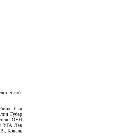
линецкой.
дбище был
илии Губер
еятели ОУН
й УГА Лев
В., Коваль