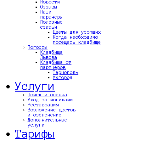
Новости
Отзывы
Наши
партнеры
Полезные
статьи
Цветы для усопших
Когда необходимо
посещать кладбище
Погосты
Кладбища
Львова
Кладбища от
партнеров
Тернополь
Ужгород
Услуги
Поиск и оценка
Уход за могилами
Реставрация
Возложение цветов
и озеленение
Дополнительные
услуги
Тарифы