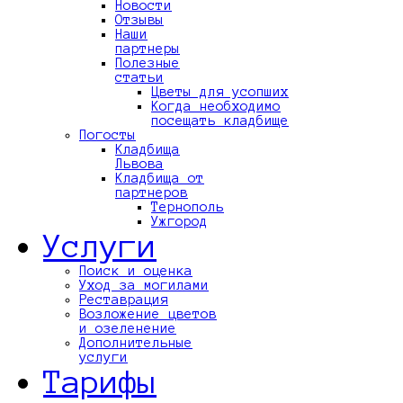
Новости
Отзывы
Наши
партнеры
Полезные
статьи
Цветы для усопших
Когда необходимо
посещать кладбище
Погосты
Кладбища
Львова
Кладбища от
партнеров
Тернополь
Ужгород
Услуги
Поиск и оценка
Уход за могилами
Реставрация
Возложение цветов
и озеленение
Дополнительные
услуги
Тарифы