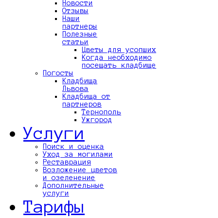
Новости
Отзывы
Наши
партнеры
Полезные
статьи
Цветы для усопших
Когда необходимо
посещать кладбище
Погосты
Кладбища
Львова
Кладбища от
партнеров
Тернополь
Ужгород
Услуги
Поиск и оценка
Уход за могилами
Реставрация
Возложение цветов
и озеленение
Дополнительные
услуги
Тарифы