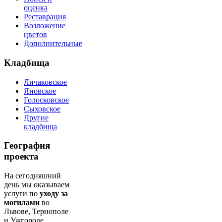
оценка
Реставрация
Возложение
цветов
Дополнительные
Кладбища
Личаковское
Яновское
Голосковское
Сыховское
Другие
кладбища
География
проекта
На сегодняшний
день мы оказываем
услуги по
уходу за
могилами
во
Львове, Тернополе
и Ужгороде